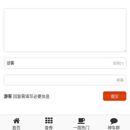
名称(*)
邮箱
游客
回复需填写必要信息
粤ICP备2023110056号
首页
查券
一周热门
神车群