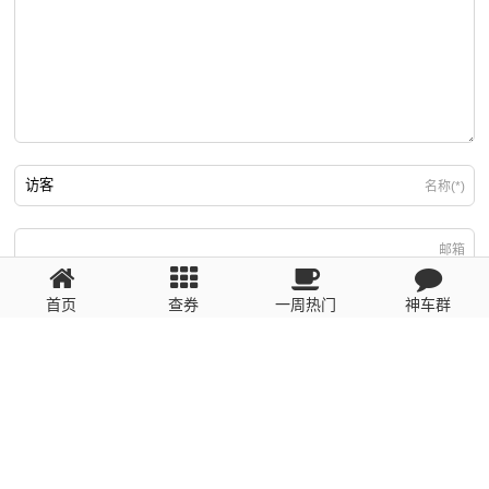
名称(*)
邮箱
首页
查券
一周热门
神车群
游客
回复需填写必要信息
粤ICP备2023110056号
提醒：数据源于网络，未经验证，请自行甄别，谨防受骗！ 如有侵权、不良信
息请第一时间联系我们删除！1481663575@qq.com
网站地图