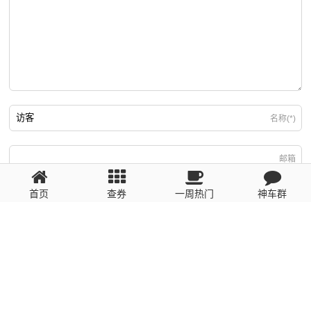
名称(*)
邮箱
首页
查券
一周热门
神车群
游客
回复需填写必要信息
粤ICP备2023110056号
提醒：数据源于网络，未经验证，请自行甄别，谨防受骗！ 如有侵权、不良信
息请第一时间联系我们删除！1481663575@qq.com
网站地图