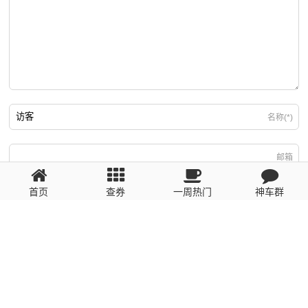
名称(*)
邮箱
首页
查券
一周热门
神车群
游客
回复需填写必要信息
粤ICP备2023110056号
提醒：数据源于网络，未经验证，请自行甄别，谨防受骗！ 如有侵权、不良信
息请第一时间联系我们删除！1481663575@qq.com
网站地图