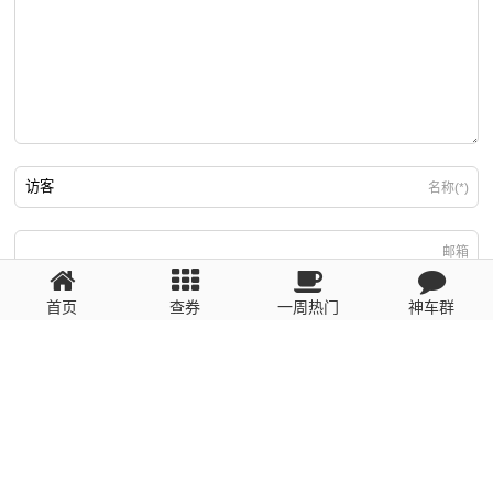
名称(*)
邮箱
首页
查券
一周热门
神车群
游客
回复需填写必要信息
粤ICP备2023110056号
提醒：数据源于网络，未经验证，请自行甄别，谨防受骗！ 如有侵权、不良信
息请第一时间联系我们删除！1481663575@qq.com
网站地图