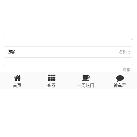
名称(*)
邮箱
首页
查券
一周热门
神车群
游客
回复需填写必要信息
粤ICP备2023110056号
提醒：数据源于网络，未经验证，请自行甄别，谨防受骗！ 如有侵权、不良信
息请第一时间联系我们删除！1481663575@qq.com
网站地图