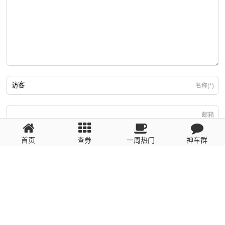
名称(*)
邮箱
首页
查券
一周热门
神车群
游客
回复需填写必要信息
粤ICP备2023110056号
提醒：数据源于网络，未经验证，请自行甄别，谨防受骗！ 如有侵权、不良信
息请第一时间联系我们删除！1481663575@qq.com
网站地图