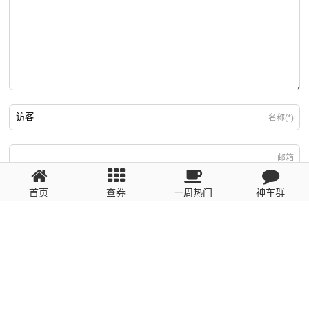
名称(*)
邮箱
首页
查券
一周热门
神车群
游客
回复需填写必要信息
粤ICP备2023110056号
提醒：数据源于网络，未经验证，请自行甄别，谨防受骗！ 如有侵权、不良信
息请第一时间联系我们删除！1481663575@qq.com
网站地图