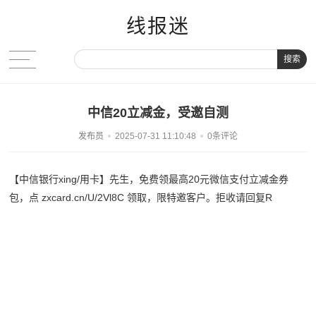
线报迷
搜索
中信20立减金，受邀自测
发布员
2025-07-31 11:10:48
0条评论
【中信银行xing/用卡】先生，免费领最高20元微信支付立减金券
包，点 zxcard.cn/U/2Vl8C 领取，限特邀客户。拒收请回复R