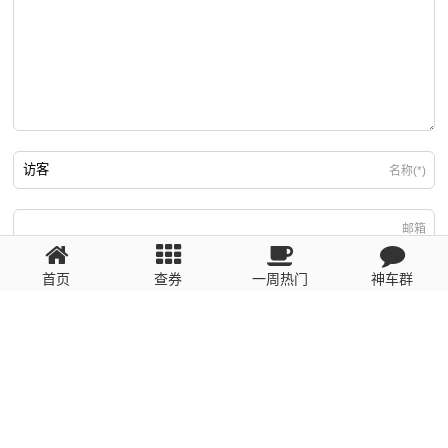
名称(*)
邮箱
首页
查券
一周热门
神车群
游客
回复需填写必要信息
粤ICP备2023110056号
提醒：数据源于网络，未经验证，请自行甄别，谨防受骗！ 如有侵权、不良信
息请第一时间联系我们删除！1481663575@qq.com
网站地图