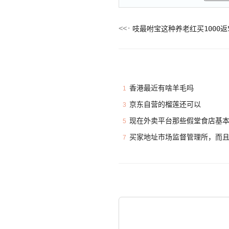
吱最咐宝这种养老红买1000返
香港最近有啥羊毛吗
1
京东自营的榴莲还可以
3
现在外卖平台那些假堂食店基
5
买家地址市场监督管理所，而
7