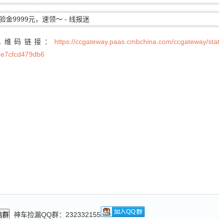
二维码链接：
https://ccgateway.paas.cmbchina.com/ccgateway/stati
-e7cfcd479db6
神车捡漏QQ群：232332155
信群