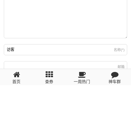
名称(*)
邮箱
首页
查券
一周热门
神车群
游客
回复需填写必要信息
粤ICP备2023110056号
提醒：数据源于网络，未经验证，请自行甄别，谨防受骗！ 如有侵权、不良信
息请第一时间联系我们删除！1481663575@qq.com
网站地图