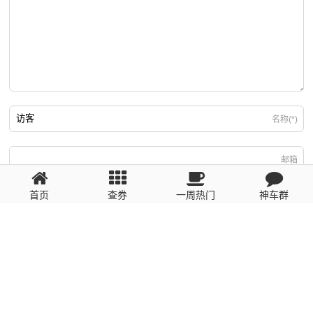
名称(*)
邮箱
首页
查券
一周热门
神车群
游客
回复需填写必要信息
粤ICP备2023110056号
提醒：数据源于网络，未经验证，请自行甄别，谨防受骗！ 如有侵权、不良信
息请第一时间联系我们删除！1481663575@qq.com
网站地图