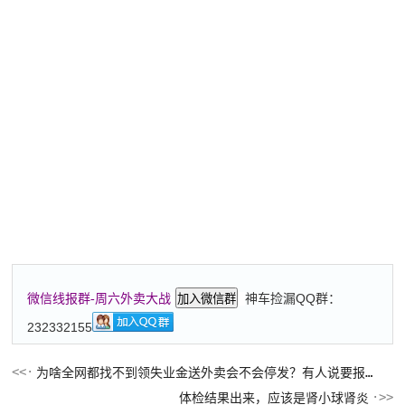
神车捡漏QQ群：
微信线报群-周六外卖大战
加入微信群
232332155
为啥全网都找不到领失业金送外卖会不会停发？有人说要报个税有人说有保险也扣
体检结果出来，应该是肾小球肾炎