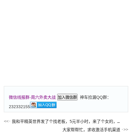
神车捡漏QQ群：
微信线报群-周六外卖大战
加入微信群
232332155
我和平精英世界发了个找老板，5元半小时，来了个女的，问我处对象不，我说打游戏的
大家帮帮忙，求收激活手机渠道