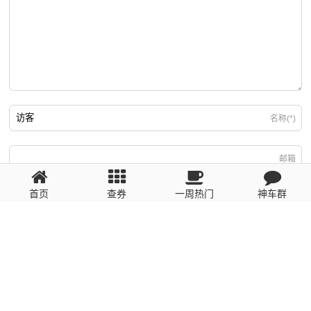
名称(*)
邮箱
首页
查券
一周热门
神车群
游客
回复需填写必要信息
粤ICP备2023110056号
提醒：数据源于网络，未经验证，请自行甄别，谨防受骗！ 如有侵权、不良信
息请第一时间联系我们删除！1481663575@qq.com
网站地图