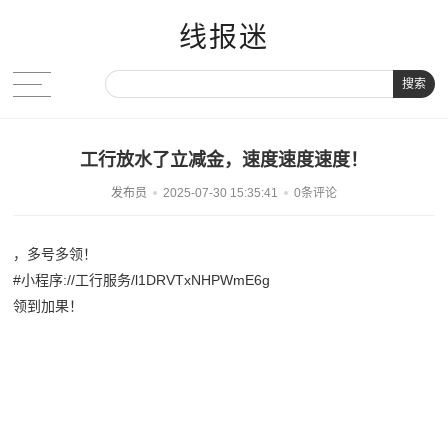
线报迷
搜索
工行放水了立减金，速度速度速度！
发布员
2025-07-30 15:35:41
0条评论
，多号多领！
#小程序://工行服务/l1DRVTxNHPWmE6g
领到加果！