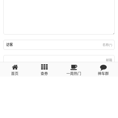
名称(*)
邮箱
首页
查券
一周热门
神车群
游客
回复需填写必要信息
粤ICP备2023110056号
提醒：数据源于网络，未经验证，请自行甄别，谨防受骗！ 如有侵权、不良信
息请第一时间联系我们删除！1481663575@qq.com
网站地图