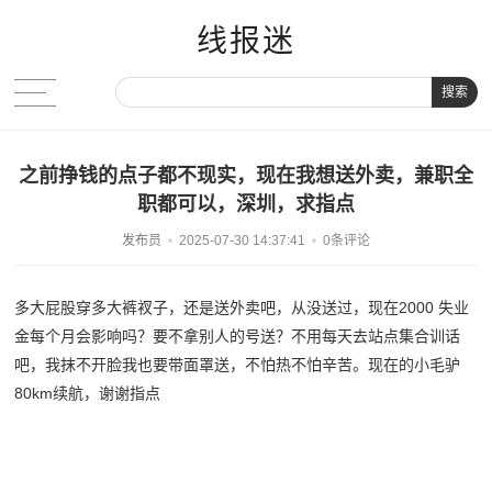
线报迷
搜索
之前挣钱的点子都不现实，现在我想送外卖，兼职全
职都可以，深圳，求指点
发布员
2025-07-30 14:37:41
0条评论
多大屁股穿多大裤衩子，还是送外卖吧，从没送过，现在2000 失业
金每个月会影响吗？要不拿别人的号送？不用每天去站点集合训话
吧，我抹不开脸我也要带面罩送，不怕热不怕辛苦。现在的小毛驴
80km续航，谢谢指点