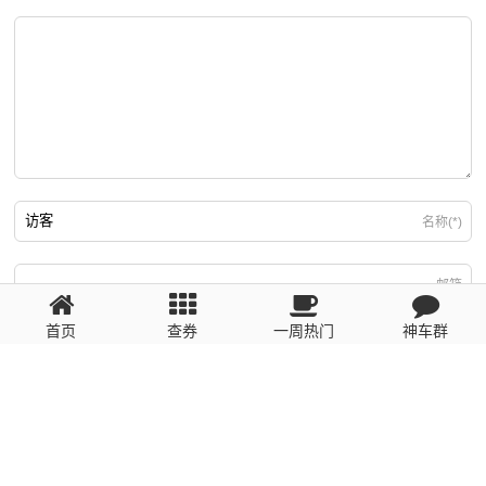
名称(*)
邮箱
首页
查券
一周热门
神车群
游客
回复需填写必要信息
粤ICP备2023110056号
提醒：数据源于网络，未经验证，请自行甄别，谨防受骗！ 如有侵权、不良信