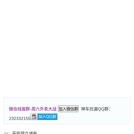
神车捡漏QQ群：
微信线报群-周六外卖大战
加入微信群
232332155
平安领立减金