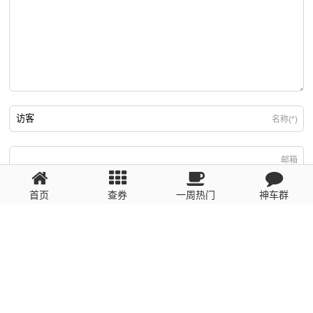
名称(*)
邮箱
首页
查券
一周热门
神车群
游客
回复需填写必要信息
粤ICP备2023110056号
提醒：数据源于网络，未经验证，请自行甄别，谨防受骗！ 如有侵权、不良信
息请第一时间联系我们删除！1481663575@qq.com
网站地图