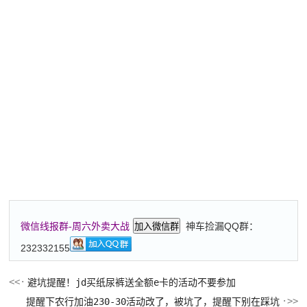
神车捡漏QQ群：
微信线报群-周六外卖大战
加入微信群
232332155
避坑提醒！jd买纸尿裤送全额e卡的活动不要参加
提醒下农行加油230-30活动改了，被坑了，提醒下别在踩坑