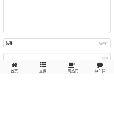
名称(*)
邮箱
首页
查券
一周热门
神车群
游客
回复需填写必要信息
粤ICP备2023110056号
提醒：数据源于网络，未经验证，请自行甄别，谨防受骗！ 如有侵权、不良信
息请第一时间联系我们删除！1481663575@qq.com
网站地图