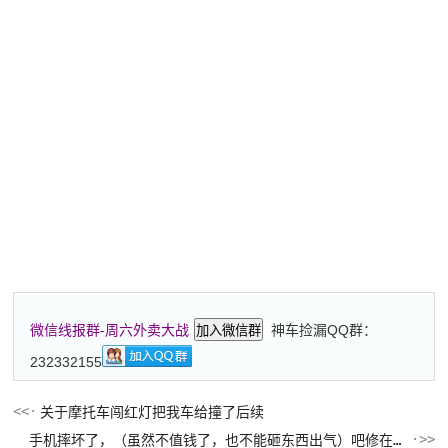
神车捡漏QQ群：
微信线报群-周六外卖大战
加入微信群
232332155
关于摩托车闯红灯把我车给撞了后续
手机摔坏了，（虽然不值钱了，也不能砸东西出气）吧修在吗？多少钱能搞定？