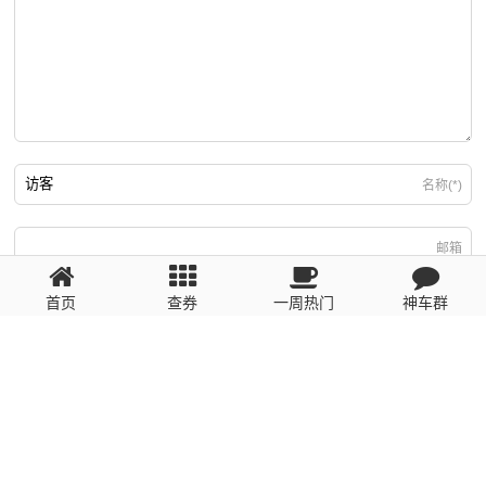
名称(*)
邮箱
首页
查券
一周热门
神车群
游客
回复需填写必要信息
粤ICP备2023110056号
提醒：数据源于网络，未经验证，请自行甄别，谨防受骗！ 如有侵权、不良信
息请第一时间联系我们删除！1481663575@qq.com
网站地图