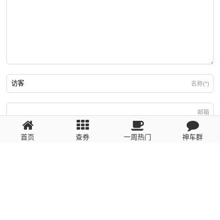
名称(*)
邮箱
首页
查券
一周热门
神车群
游客
回复需填写必要信息
粤ICP备2023110056号
提醒：数据源于网络，未经验证，请自行甄别，谨防受骗！ 如有侵权、不良信
息请第一时间联系我们删除！1481663575@qq.com
网站地图