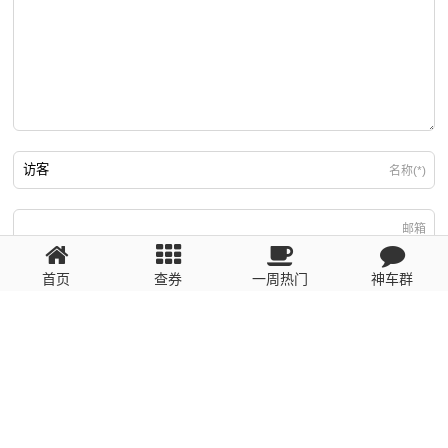
名称(*)
邮箱
首页
查券
一周热门
神车群
游客
回复需填写必要信息
粤ICP备2023110056号
提醒：数据源于网络，未经验证，请自行甄别，谨防受骗！ 如有侵权、不良信
息请第一时间联系我们删除！1481663575@qq.com
网站地图