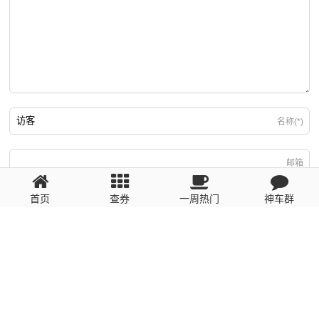
名称(*)
邮箱
首页
查券
一周热门
神车群
游客
回复需填写必要信息
粤ICP备2023110056号
提醒：数据源于网络，未经验证，请自行甄别，谨防受骗！ 如有侵权、不良信
息请第一时间联系我们删除！1481663575@qq.com
网站地图