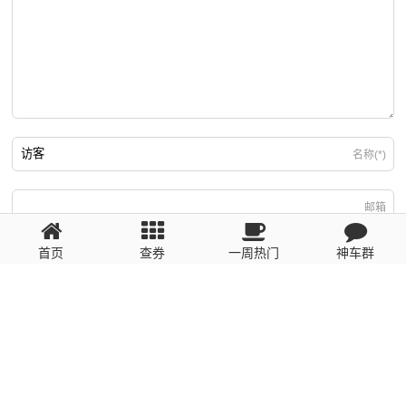
名称(*)
邮箱
首页
查券
一周热门
神车群
游客
回复需填写必要信息
粤ICP备2023110056号
提醒：数据源于网络，未经验证，请自行甄别，谨防受骗！ 如有侵权、不良信
息请第一时间联系我们删除！1481663575@qq.com
网站地图