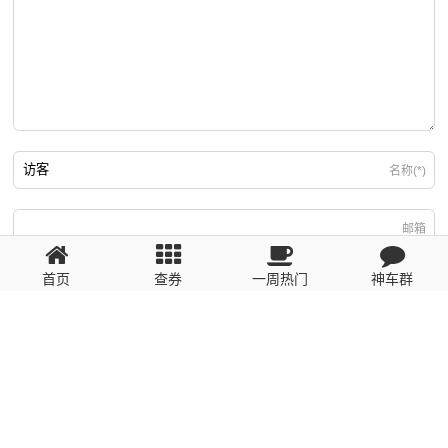
名称(*)
邮箱
首页
查券
一周热门
神车群
游客
回复需填写必要信息
粤ICP备2023110056号
提醒：数据源于网络，未经验证，请自行甄别，谨防受骗！ 如有侵权、不良信
息请第一时间联系我们删除！1481663575@qq.com
网站地图