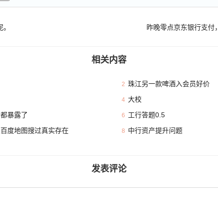
呢。
昨晚零点京东银行支付
相关内容
珠江另一款啤酒入会员好价
2
大校
4
本都暴露了
工行答题0.5
6
且百度地图搜过真实存在
中行资产提升问题
8
发表评论