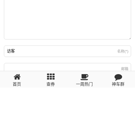
名称(*)
邮箱
首页
查券
一周热门
神车群
游客
回复需填写必要信息
粤ICP备2023110056号
提醒：数据源于网络，未经验证，请自行甄别，谨防受骗！ 如有侵权、不良信
息请第一时间联系我们删除！1481663575@qq.com
网站地图