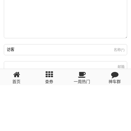
名称(*)
邮箱
首页
查券
一周热门
神车群
游客
回复需填写必要信息
粤ICP备2023110056号
提醒：数据源于网络，未经验证，请自行甄别，谨防受骗！ 如有侵权、不良信
息请第一时间联系我们删除！1481663575@qq.com
网站地图