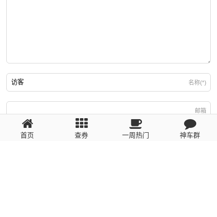
名称(*)
邮箱
首页
查券
一周热门
神车群
游客
回复需填写必要信息
粤ICP备2023110056号
提醒：数据源于网络，未经验证，请自行甄别，谨防受骗！ 如有侵权、不良信
息请第一时间联系我们删除！1481663575@qq.com
网站地图