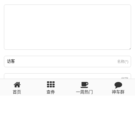
名称(*)
邮箱
首页
查券
一周热门
神车群
游客
回复需填写必要信息
粤ICP备2023110056号
提醒：数据源于网络，未经验证，请自行甄别，谨防受骗！ 如有侵权、不良信