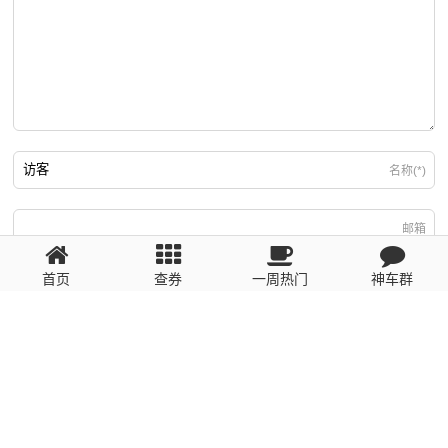
名称(*)
邮箱
首页
查券
一周热门
神车群
游客
回复需填写必要信息
粤ICP备2023110056号
提醒：数据源于网络，未经验证，请自行甄别，谨防受骗！ 如有侵权、不良信
息请第一时间联系我们删除！1481663575@qq.com
网站地图