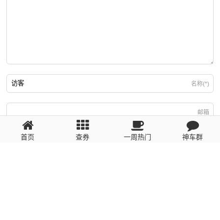
名称(*)
邮箱
首页
查券
一周热门
神车群
游客
回复需填写必要信息
粤ICP备2023110056号
提醒：数据源于网络，未经验证，请自行甄别，谨防受骗！ 如有侵权、不良信
息请第一时间联系我们删除！1481663575@qq.com
网站地图