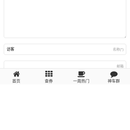
名称(*)
邮箱
首页
查券
一周热门
神车群
游客
回复需填写必要信息
粤ICP备2023110056号
提醒：数据源于网络，未经验证，请自行甄别，谨防受骗！ 如有侵权、不良信
息请第一时间联系我们删除！1481663575@qq.com
网站地图