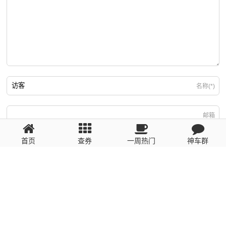
名称(*)
邮箱
首页
查券
一周热门
神车群
游客
回复需填写必要信息
粤ICP备2023110056号
提醒：数据源于网络，未经验证，请自行甄别，谨防受骗！ 如有侵权、不良信
息请第一时间联系我们删除！1481663575@qq.com
网站地图