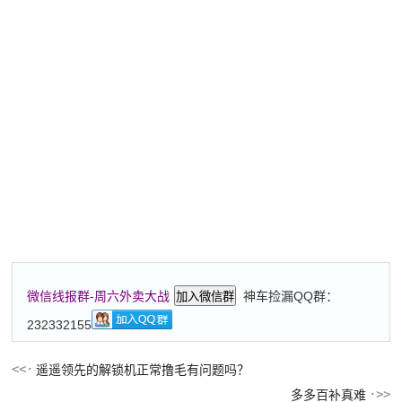
神车捡漏QQ群：
微信线报群-周六外卖大战
加入微信群
232332155
遥遥领先的解锁机正常撸毛有问题吗？
多多百补真难