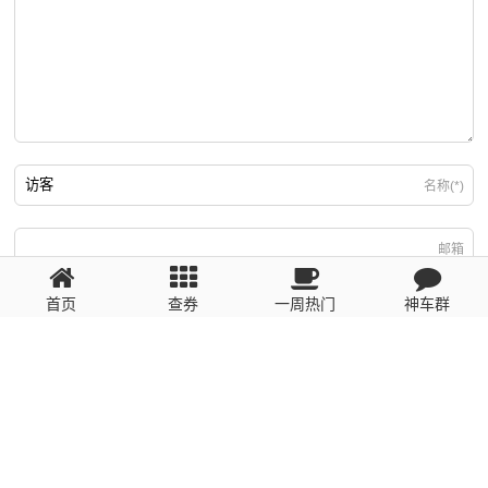
名称(*)
邮箱
首页
查券
一周热门
神车群
游客
回复需填写必要信息
粤ICP备2023110056号
提醒：数据源于网络，未经验证，请自行甄别，谨防受骗！ 如有侵权、不良信
息请第一时间联系我们删除！1481663575@qq.com
网站地图