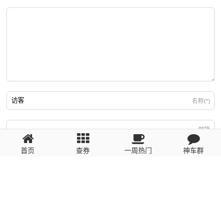
名称(*)
邮箱
首页
查券
一周热门
神车群
游客
回复需填写必要信息
粤ICP备2023110056号
提醒：数据源于网络，未经验证，请自行甄别，谨防受骗！ 如有侵权、不良信