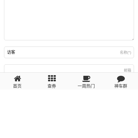
名称(*)
邮箱
首页
查券
一周热门
神车群
游客
回复需填写必要信息
粤ICP备2023110056号
提醒：数据源于网络，未经验证，请自行甄别，谨防受骗！ 如有侵权、不良信
息请第一时间联系我们删除！1481663575@qq.com
网站地图