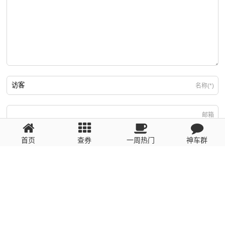
名称(*)
邮箱
首页
查券
一周热门
神车群
游客
回复需填写必要信息
粤ICP备2023110056号
提醒：数据源于网络，未经验证，请自行甄别，谨防受骗！ 如有侵权、不良信
息请第一时间联系我们删除！1481663575@qq.com
网站地图