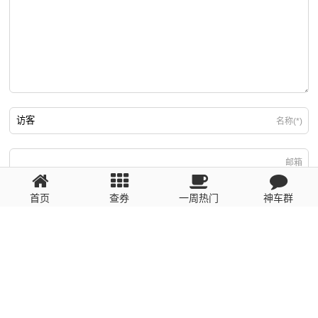
名称(*)
邮箱
首页
查券
一周热门
神车群
游客
回复需填写必要信息
粤ICP备2023110056号
提醒：数据源于网络，未经验证，请自行甄别，谨防受骗！ 如有侵权、不良信
息请第一时间联系我们删除！1481663575@qq.com
网站地图