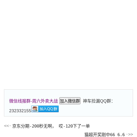
神车捡漏QQ群：
微信线报群-周六外卖大战
加入微信群
232332155
京东分期-200秒无啊， 哎-120下了一单
猫超开奖刚中66 6.6