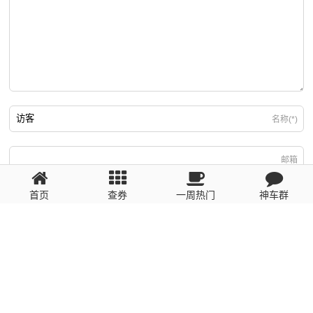
名称(*)
邮箱
首页
查券
一周热门
神车群
游客
回复需填写必要信息
粤ICP备2023110056号
提醒：数据源于网络，未经验证，请自行甄别，谨防受骗！ 如有侵权、不良信
息请第一时间联系我们删除！1481663575@qq.com
网站地图