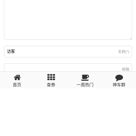
名称(*)
邮箱
首页
查券
一周热门
神车群
游客
回复需填写必要信息
粤ICP备2023110056号
提醒：数据源于网络，未经验证，请自行甄别，谨防受骗！ 如有侵权、不良信
息请第一时间联系我们删除！1481663575@qq.com
网站地图