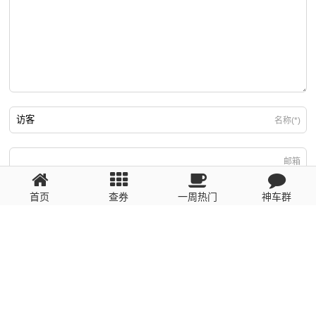
名称(*)
邮箱
首页
查券
一周热门
神车群
游客
回复需填写必要信息
粤ICP备2023110056号
提醒：数据源于网络，未经验证，请自行甄别，谨防受骗！ 如有侵权、不良信
息请第一时间联系我们删除！1481663575@qq.com
网站地图