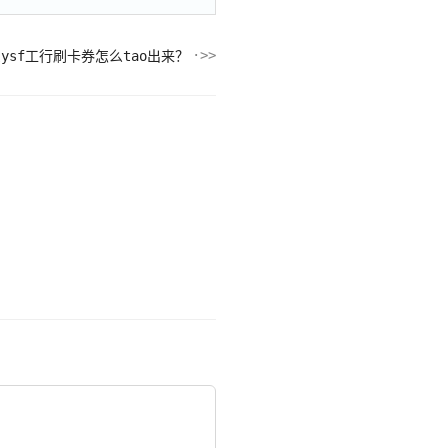
ysf工行刷卡券怎么tao出来？