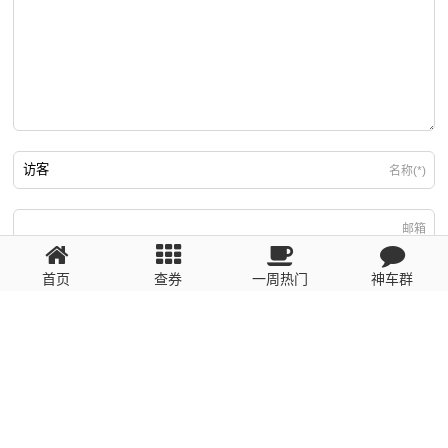
名称(*)
邮箱
首页
查券
一周热门
神车群
游客
回复需填写必要信息
粤ICP备2023110056号
提醒：数据源于网络，未经验证，请自行甄别，谨防受骗！ 如有侵权、不良信
息请第一时间联系我们删除！1481663575@qq.com
网站地图