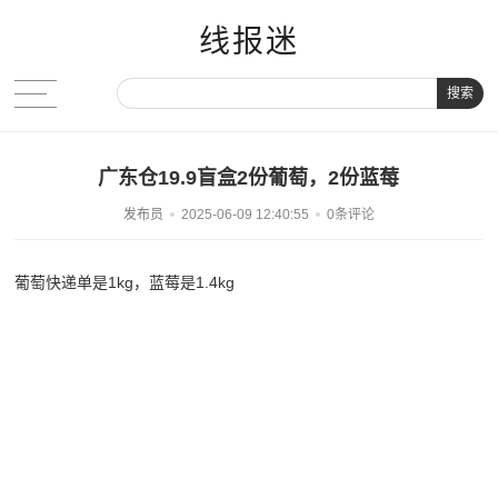
线报迷
搜索
广东仓19.9盲盒2份葡萄，2份蓝莓
发布员
2025-06-09 12:40:55
0条评论
葡萄快递单是1kg，蓝莓是1.4kg