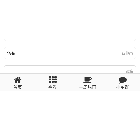
名称(*)
邮箱
首页
查券
一周热门
神车群
游客
回复需填写必要信息
粤ICP备2023110056号
提醒：数据源于网络，未经验证，请自行甄别，谨防受骗！ 如有侵权、不良信
息请第一时间联系我们删除！1481663575@qq.com
网站地图