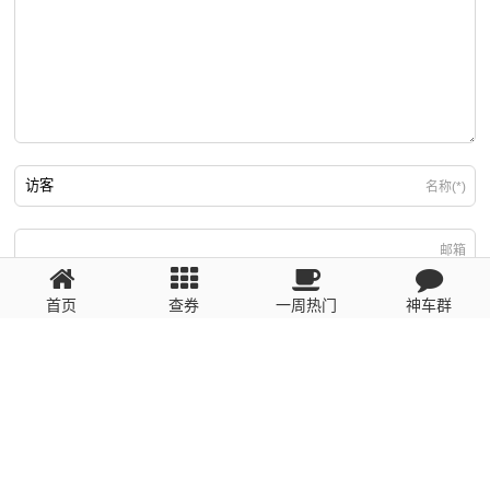
名称(*)
邮箱
首页
查券
一周热门
神车群
游客
回复需填写必要信息
粤ICP备2023110056号
提醒：数据源于网络，未经验证，请自行甄别，谨防受骗！ 如有侵权、不良信
息请第一时间联系我们删除！1481663575@qq.com
网站地图