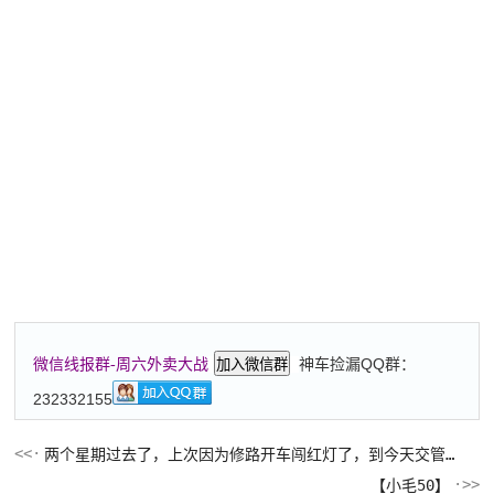
神车捡漏QQ群：
微信线报群-周六外卖大战
加入微信群
232332155
两个星期过去了，上次因为修路开车闯红灯了，到今天交管app也没有扣分信息
【小毛50】