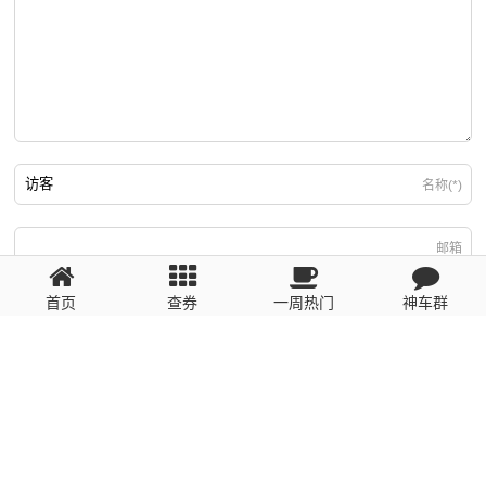
名称(*)
邮箱
首页
查券
一周热门
神车群
游客
回复需填写必要信息
粤ICP备2023110056号
提醒：数据源于网络，未经验证，请自行甄别，谨防受骗！ 如有侵权、不良信
息请第一时间联系我们删除！1481663575@qq.com
网站地图