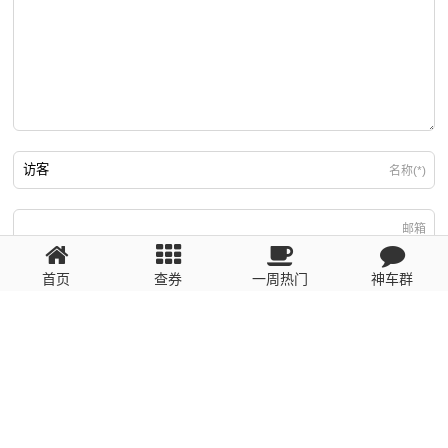
名称(*)
邮箱
首页
查券
一周热门
神车群
游客
回复需填写必要信息
粤ICP备2023110056号
提醒：数据源于网络，未经验证，请自行甄别，谨防受骗！ 如有侵权、不良信
息请第一时间联系我们删除！1481663575@qq.com
网站地图