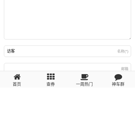
名称(*)
邮箱
首页
查券
一周热门
神车群
游客
回复需填写必要信息
粤ICP备2023110056号
提醒：数据源于网络，未经验证，请自行甄别，谨防受骗！ 如有侵权、不良信
息请第一时间联系我们删除！1481663575@qq.com
网站地图