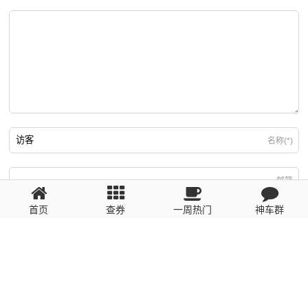
名称(*)
邮箱
首页
查券
一周热门
神车群
游客
回复需填写必要信息
粤ICP备2023110056号
提醒：数据源于网络，未经验证，请自行甄别，谨防受骗！ 如有侵权、不良信