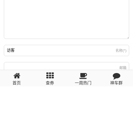
名称(*)
邮箱
首页
查券
一周热门
神车群
游客
回复需填写必要信息
粤ICP备2023110056号
提醒：数据源于网络，未经验证，请自行甄别，谨防受骗！ 如有侵权、不良信
息请第一时间联系我们删除！1481663575@qq.com
网站地图