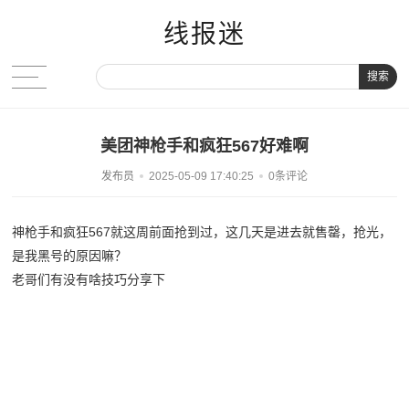
线报迷
搜索
美团神枪手和疯狂567好难啊
发布员
2025-05-09 17:40:25
0条评论
神枪手和疯狂567就这周前面抢到过，这几天是进去就售罄，抢光，
是我黑号的原因嘛？
老哥们有没有啥技巧分享下