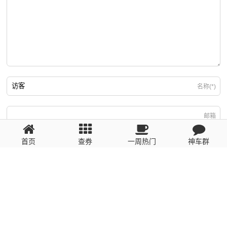
名称(*)
邮箱
首页
查券
一周热门
神车群
游客
回复需填写必要信息
粤ICP备2023110056号
提醒：数据源于网络，未经验证，请自行甄别，谨防受骗！ 如有侵权、不良信
息请第一时间联系我们删除！1481663575@qq.com
网站地图